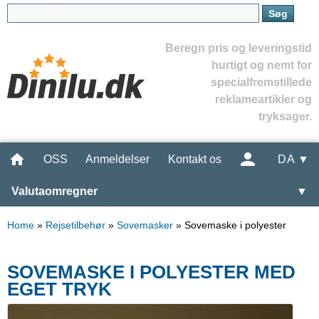
Beregn pris og leveringstid
hurtigt og nemt for
specialfremstillede
reklameartikler og
tryksager.
OSS
Anmeldelser
Kontakt os
DA ▼
Valutaomregner
▼
Home
»
Rejsetilbehør
»
Sovemasker
»
Sovemaske i polyester
SOVEMASKE I POLYESTER MED
EGET TRYK