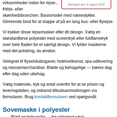
virksomheder inden for rejse-,
Beregnet den:
8 august 2026
fritids- eller
skønhedsbranchen. Basismodel med næsestykke.
Glimrende bind for at slappe af på en lang bus- eller flyrejse.
Vi trykker disse rejsemasker efter dit design. Vælg en
standardfarve polyester med screentryk eller fuldfarvetryk
over hele fladen for et særligt design. Vi fylder maskerne
med det polstring, du ønsker.
Velegnet til flyselskabsgaver, hotelvelkomst, spa-udlevering
og messemerchandise. Bløde og behagelige — bæres dag
efter dag uden ubehag.
Vælg materiale, tryk og antal ovenfor for at se prisen og
leveringstiden, og indsend tilbudsanmodningen via
formularen. Brug
kontaktformularen
ved spørgsmål.
Sovemaske i polyester
Blød og behagelig — for velsignet søvn