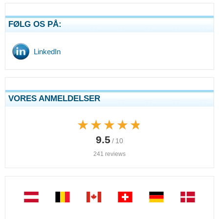
FØLG OS PÅ:
LinkedIn
VORES ANMELDELSER
★★★★★
★★★★★
9.5
/ 10
241 reviews