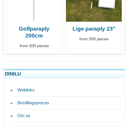
Golfparaply
Lige paraply 23"
200cm
from
500
pieces
from
500
pieces
DINILU
Weblinks
Bestillingsproces
Om os