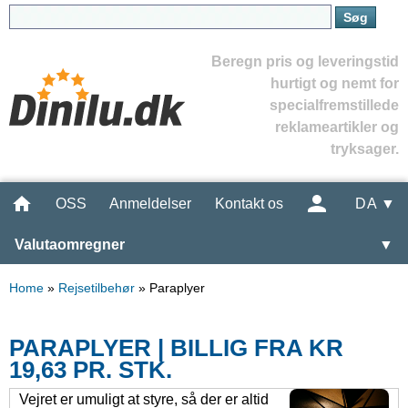
Beregn pris og leveringstid
hurtigt og nemt for
specialfremstillede
reklameartikler og
tryksager.
OSS
Anmeldelser
Kontakt os
DA ▼
Valutaomregner
▼
Home
»
Rejsetilbehør
»
Paraplyer
PARAPLYER | BILLIG FRA KR
19,63 PR. STK.
Vejret er umuligt at styre, så der er altid