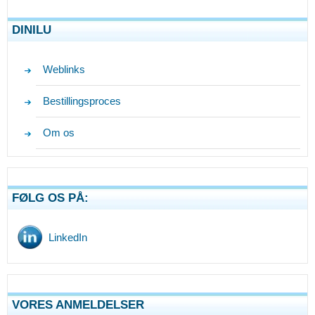
DINILU
Weblinks
Bestillingsproces
Om os
FØLG OS PÅ:
LinkedIn
VORES ANMELDELSER