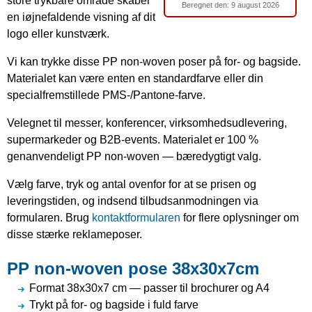
store trykbare område skaber
Beregnet den:
9 august 2026
en iøjnefaldende visning af dit
logo eller kunstværk.
Vi kan trykke disse PP non-woven poser på for- og bagside.
Materialet kan være enten en standardfarve eller din
specialfremstillede PMS-/Pantone-farve.
Velegnet til messer, konferencer, virksomhedsudlevering,
supermarkeder og B2B-events. Materialet er 100 %
genanvendeligt PP non-woven — bæredygtigt valg.
Vælg farve, tryk og antal ovenfor for at se prisen og
leveringstiden, og indsend tilbudsanmodningen via
formularen. Brug
kontaktformularen
for flere oplysninger om
disse stærke reklameposer.
PP non-woven pose 38x30x7cm
Format 38x30x7 cm — passer til brochurer og A4
Trykt på for- og bagside i fuld farve