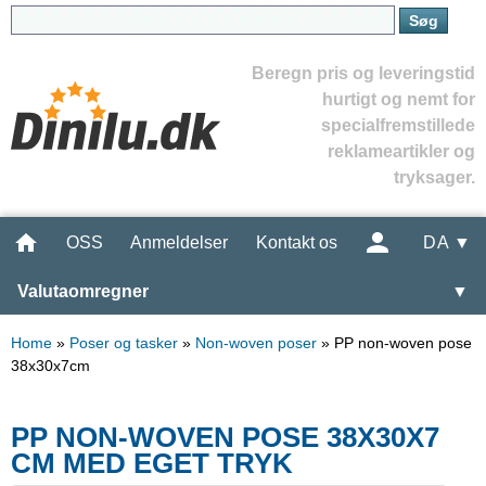
Beregn pris og leveringstid
hurtigt og nemt for
specialfremstillede
reklameartikler og
tryksager.
OSS
Anmeldelser
Kontakt os
DA ▼
Valutaomregner
▼
Home
»
Poser og tasker
»
Non-woven poser
»
PP non-woven pose
38x30x7cm
PP NON-WOVEN POSE 38X30X7
CM MED EGET TRYK