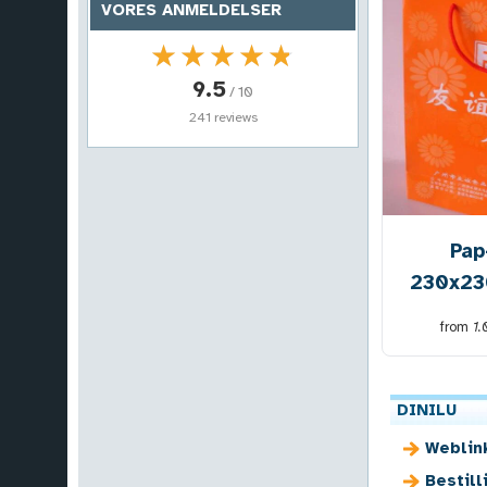
VORES ANMELDELSER
★★★★★
★★★★★
9.5
/ 10
241 reviews
Pap
230x2
from
1
DINILU
Weblin
Bestill