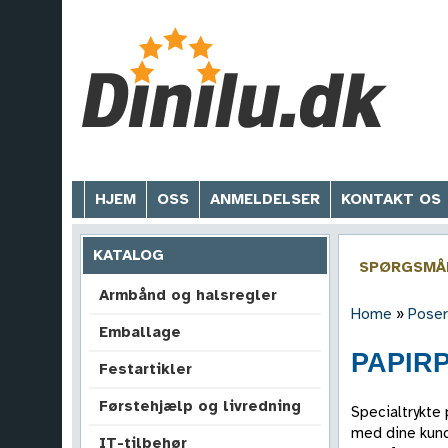
HJEM
OSS
ANMELDELSER
KONTAKT OS
KATALOG
SPØRGSMÅL
Armbånd og halsregler
Home
»
Poser
Emballage
PAPIRP
Festartikler
Førstehjælp og livredning
Specialtrykte
med dine kund
IT-tilbehør