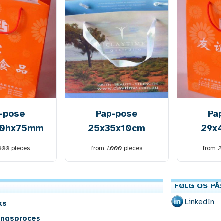
-pose
Pap-pose
Pa
30hx75mm
25x35x10cm
29x
.000
pieces
from
1.000
pieces
from
FØLG OS PÅ
LinkedIn
ks
ingsproces