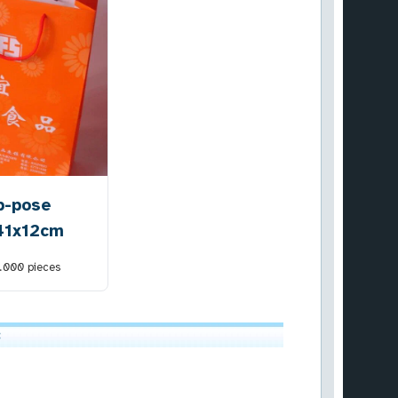
p-pose
41x12cm
2.000
pieces
: