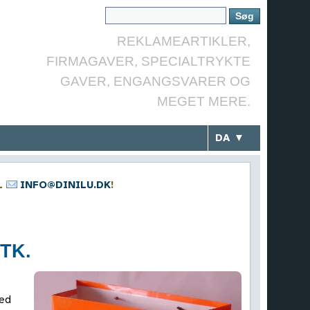
REKLAMEARTIKLER,
FIRMAGAVER, SPECIALTRYKTE
GAVER, ENGANGSVARER OG
MEGET MERE.
DA ▼
L
INFO@DINILU.DK
!
STK.
med