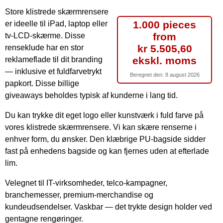
Store klistrede skærmrensere
1.000 pieces
er ideelle til iPad, laptop eller
from
tv-LCD-skærme. Disse
kr 5.505,60
renseklude har en stor
ekskl. moms
reklameflade til dit branding
— inklusive et fuldfarvetrykt
Beregnet den:
8 august 2026
papkort. Disse billige
giveaways beholdes typisk af kunderne i lang tid.
Du kan trykke dit eget logo eller kunstværk i fuld farve på
vores klistrede skærmrensere. Vi kan skære renserne i
enhver form, du ønsker. Den klæbrige PU-bagside sidder
fast på enhedens bagside og kan fjernes uden at efterlade
lim.
Velegnet til IT-virksomheder, telco-kampagner,
branchemesser, premium-merchandise og
kundeudsendelser. Vaskbar — det trykte design holder ved
gentagne rengøringer.