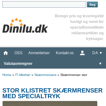
Beregn pris og leveringstid
hurtigt og nemt for
specialfremstillede
reklameartikler og
tryksager.
OSS
Anmeldelser
Kontakt os
DA ▼
Valutaomregner
▼
Home
»
IT-tilbehør
»
Skærmrensere
»
Skærmrenser stor
STOR KLISTRET SKÆRMRENSER
MED SPECIALTRYK