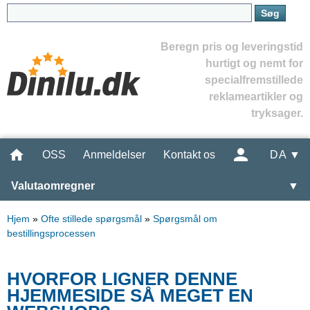
Beregn pris og leveringstid
hurtigt og nemt for
specialfremstillede
reklameartikler og
tryksager.
OSS
Anmeldelser
Kontakt os
DA ▼
Valutaomregner
▼
Hjem
»
Ofte stillede spørgsmål
»
Spørgsmål om
bestillingsprocessen
HVORFOR LIGNER DENNE
HJEMMESIDE SÅ MEGET EN