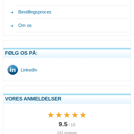
Bestillingsproces
Om os
FØLG OS PÅ:
LinkedIn
VORES ANMELDELSER
★★★★★
★★★★★
9.5
/ 10
241 reviews