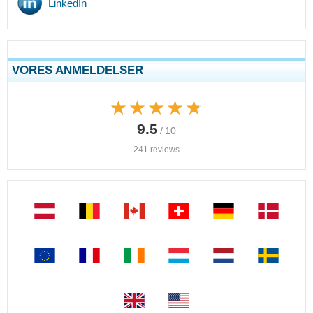
LinkedIn
VORES ANMELDELSER
★★★★★
★★★★★
9.5
/ 10
241 reviews