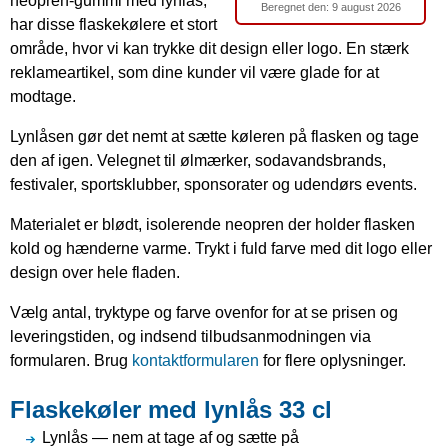
neopren-gummi med lynlås,
Beregnet den:
9 august 2026
har disse flaskekølere et stort
område, hvor vi kan trykke dit design eller logo. En stærk
reklameartikel, som dine kunder vil være glade for at
modtage.
Lynlåsen gør det nemt at sætte køleren på flasken og tage
den af igen. Velegnet til ølmærker, sodavandsbrands,
festivaler, sportsklubber, sponsorater og udendørs events.
Materialet er blødt, isolerende neopren der holder flasken
kold og hænderne varme. Trykt i fuld farve med dit logo eller
design over hele fladen.
Vælg antal, tryktype og farve ovenfor for at se prisen og
leveringstiden, og indsend tilbudsanmodningen via
formularen. Brug
kontaktformularen
for flere oplysninger.
Flaskekøler med lynlås 33 cl
Lynlås — nem at tage af og sætte på