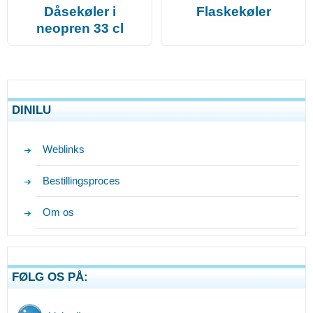
Dåsekøler i
Flaskekøler
neopren 33 cl
DINILU
Weblinks
Bestillingsproces
Om os
FØLG OS PÅ: