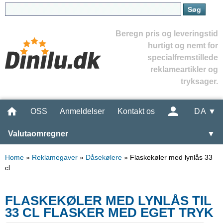
Beregn pris og leveringstid
hurtigt og nemt for
specialfremstillede
reklameartikler og
tryksager.
OSS
Anmeldelser
Kontakt os
DA ▼
Valutaomregner
▼
Home
»
Reklamegaver
»
Dåsekølere
»
Flaskekøler med lynlås 33
cl
FLASKEKØLER MED LYNLÅS TIL
33 CL FLASKER MED EGET TRYK