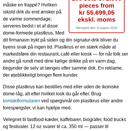
pieces from
måske en frappé? Hvilken
kr 55.699,05
iskold drik du end ønsker på
ekskl. moms
de varme sommerdage,
serveres bedst i et af disse
Beregnet den:
8 august 2026
dome-formede plastkrus. Med
dit firmanavn trykt på siden og din signatur-drik bliver du
byens snak på ingen tid. Plastkrus er en stærk måde at
markedsføre din restaurant, café eller kiosk — for når folk ser
andre gå rundt med dine kølige drikke på en varm dag,
begynder de selv at længes efter samme drik. En reklame,
der øjeblikkeligt bringer flere kunder.
Disse plastkrus kan bestilles med eller uden de ikoniske
dome-låg, alt efter hvilket look du går efter. Brug
kontaktformularen
ved spørgsmål om plastkrus eller andre
forespørgsler, vi kan hjælpe med.
Velegnet til fastfood-kæder, kaffebarer, biografer, food trucks
og festivaler. 12 oz svarer til ca. 350 ml — passer til