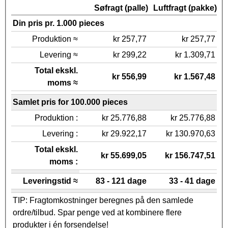
Søfragt (palle)
Luftfragt (pakke)
Din pris pr. 1.000 pieces
Produktion ≈
kr 257,77
kr 257,77
Levering ≈
kr 299,22
kr 1.309,71
Total ekskl.
kr 556,99
kr 1.567,48
moms ≈
Samlet pris for 100.000 pieces
Produktion :
kr 25.776,88
kr 25.776,88
Levering :
kr 29.922,17
kr 130.970,63
Total ekskl.
kr 55.699,05
kr 156.747,51
moms :
Leveringstid ≈
83 - 121 dage
33 - 41 dage
TIP: Fragtomkostninger beregnes på den samlede
ordre/tilbud. Spar penge ved at kombinere flere
produkter i én forsendelse!