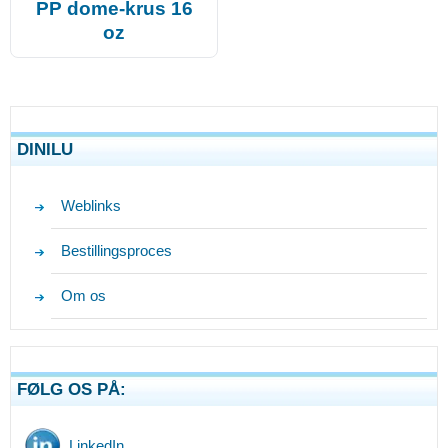
PP dome-krus 16
oz
DINILU
Weblinks
Bestillingsproces
Om os
FØLG OS PÅ:
LinkedIn