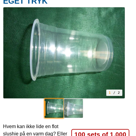
EGET TRYK
1
/ 2
Hvem kan ikke lide en flot
100 sets of 1.000
slushie på en varm dag? Eller