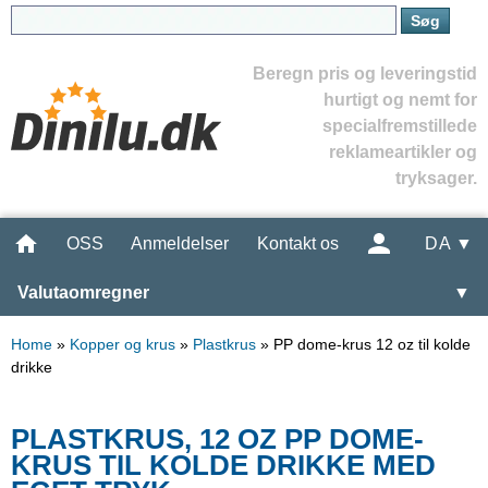
Beregn pris og leveringstid
hurtigt og nemt for
specialfremstillede
reklameartikler og
tryksager.
OSS
Anmeldelser
Kontakt os
DA ▼
Valutaomregner
▼
Home
»
Kopper og krus
»
Plastkrus
»
PP dome-krus 12 oz til kolde
drikke
PLASTKRUS, 12 OZ PP DOME-
KRUS TIL KOLDE DRIKKE MED