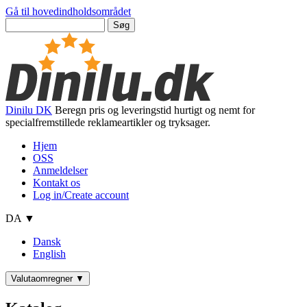
Gå til hovedindholdsområdet
Dinilu DK
Beregn pris og leveringstid hurtigt og nemt for
specialfremstillede reklameartikler og tryksager.
Hjem
OSS
Anmeldelser
Kontakt os
Log in/Create account
DA ▼
Dansk
English
Valutaomregner
▼