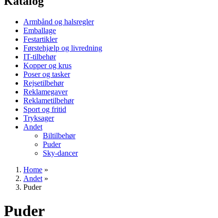
Katalog
Armbånd og halsregler
Emballage
Festartikler
Førstehjælp og livredning
IT-tilbehør
Kopper og krus
Poser og tasker
Rejsetilbehør
Reklamegaver
Reklametilbehør
Sport og fritid
Tryksager
Andet
Biltilbehør
Puder
Sky-dancer
Home
»
Andet
»
Puder
Puder